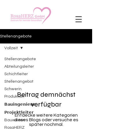
Stellenangebote
Vollzeit
Stellenangebote
Abteilungsleiter
Schichtleiter
Stellenangebot
Schwerin
Beitrag demnächst
Produktion
verfügbar
𝗕𝗮𝘂𝗶𝗻𝗴𝗲𝗻𝗶𝗲𝘂𝗿
𝗣𝗿𝗼𝗷𝗲𝗸𝘁𝗹𝗲𝗶𝘁𝗲𝗿
Entdecke weitere Kategorien
dieses Blogs oder versuche es
Bauwesen
später nochmal.
RosaHERZ