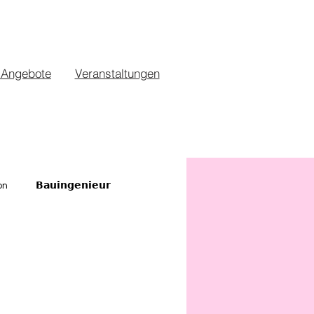
 Angebote
Veranstaltungen
on
𝗕𝗮𝘂𝗶𝗻𝗴𝗲𝗻𝗶𝗲𝘂𝗿
mann
Vermittlung
ement
HR