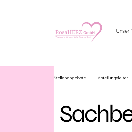
Unser 
Stellenangebote
Abteilungsleiter
Sachbea
𝗣𝗿𝗼𝗷𝗲𝗸𝘁𝗹𝗲𝗶𝘁𝗲𝗿
Bauwesen
Büro
Verwaltung
Arbeit