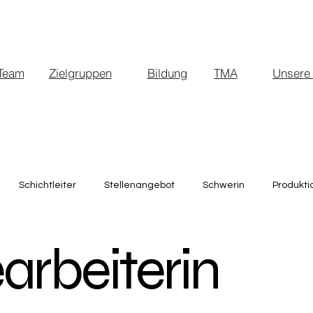
Team
Zielgruppen
Bildung
TMA
Unsere
Schichtleiter
Stellenangebot
Schwerin
Produkti
rbeiterin
RosaHERZ
Bauprojekte
Bürokauffrau
Bürokauf
splatz
Vollzeit
Teilzeit
Leitung
Personalmanag