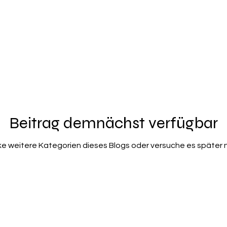
terin
MS Office
Pflegehelfer
Pflegehelferin
Que
rn-/Pflegediensthelfer/in
Betreuungskraft / Alltagsbegleiter/
Beitrag demnächst verfügbar
e weitere Kategorien dieses Blogs oder versuche es später 