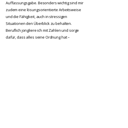
Auffassungsgabe. Besonders wichtig sind mir
zudem eine lösungsorientierte Arbeitsweise
und die Fähigkeit, auch in stressigen
Situationen den Überblick zu behalten.
Beruflich jongliere ich mit Zahlen und sorge
dafür, dass alles seine Ordnung hat –
während ich mich ehrenamtlich für die
Menschlichkeit einsetze und die Gemeinschaft
liebe. Deshalb engagiere ich mich sowohl aktiv
bei der Freiwilligen Feuerwehr als auch im
gemeinnützigen Verein RosaHerz e.V., um
andere zu unterstützen und soziale Projekte
mitzugestalten.