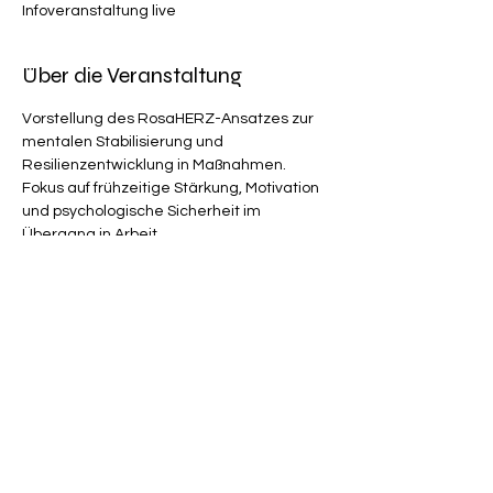
Infoveranstaltung live
Über die Veranstaltung
Vorstellung des RosaHERZ-Ansatzes zur 
mentalen Stabilisierung und 
Resilienzentwicklung in Maßnahmen. 
Fokus auf frühzeitige Stärkung, Motivation 
und psychologische Sicherheit im 
Übergang in Arbeit.
Diese Veranstaltung teilen
Impressum
I
Auditoren Zertifizierung:
Dorit
Thieme
I
DSGVO
I
AGB
I
Rechtsvertretung