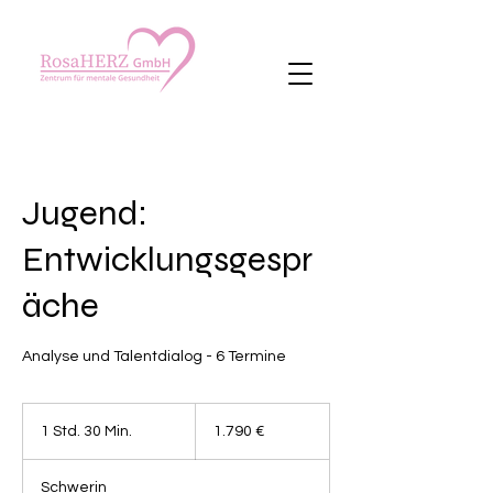
Jugend:
Entwicklungsgespr
äche
Analyse und Talentdialog - 6 Termine
1.790
Euro
1 Std. 30 Min.
1
1.790 €
S
t
Schwerin