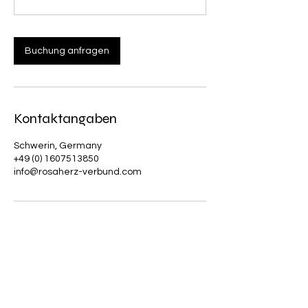
d
3
0
M
Buchung anfragen
i
n
.
Kontaktangaben
Schwerin, Germany
+49 (0) 1607513850
info@rosaherz-verbund.com
Impressum
I
Auditoren Zertifizierung:
Dorit
Thieme
I
DSGVO
I
AGB
I
Rechtsvertretung